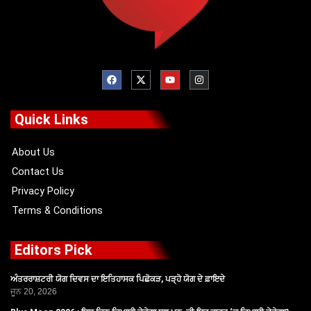
F
X
Y
I
a
-
o
n
c
t
u
s
e
w
t
t
b
i
u
a
o
t
b
g
Quick Links
o
t
e
r
k
e
a
r
m
About Us
Contact Us
Privacy Policy
Terms & Conditions
Editors Pick
ਅੰਤਰਰਾਸ਼ਟਰੀ ਯੋਗ ਦਿਵਸ ਦਾ ਇਤਿਹਾਸਕ ਪਿਛੋਕੜ, ਪੜ੍ਹੋ ਯੋਗ ਦੇ ਫ਼ਾਇਦੇ
ਜੂਨ 20, 2026