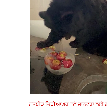
ਛੱਤਬੀੜ ਚਿੜੀਆਘਰ ਵੱਲੋਂ ਜਾਨਵਰਾਂ ਲਈ ਗ