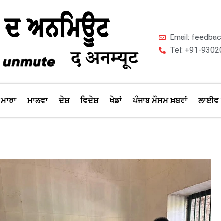
Email: feedb
Tel: +91-9302
ਮਾਝਾ
ਮਾਲਵਾ
ਦੇਸ਼
ਵਿਦੇਸ਼
ਖੇਡਾਂ
ਪੰਜਾਬ ਮੌਸਮ ਖ਼ਬਰਾਂ
ਲਾਈਵ 