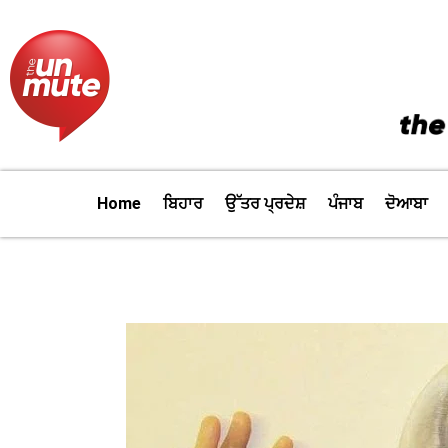
Skip
to
content
Home
ਬਿਹਾਰ
ਉੱਤਰ ਪ੍ਰਦੇਸ਼
ਪੰਜਾਬ
ਦੋਆਬਾ