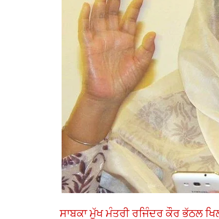
ਸਾਬਕਾ ਮੁੱਖ ਮੰਤਰੀ ਰਜਿੰਦਰ ਕੌਰ ਭੱਠਲ ਖ