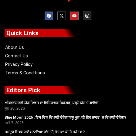
F
X
Y
I
a
-
o
n
c
t
u
s
e
w
t
t
b
i
u
a
o
t
b
g
Quick Links
o
t
e
r
k
e
a
r
m
About Us
Contact Us
Privacy Policy
Terms & Conditions
Editors Pick
ਅੰਤਰਰਾਸ਼ਟਰੀ ਯੋਗ ਦਿਵਸ ਦਾ ਇਤਿਹਾਸਕ ਪਿਛੋਕੜ, ਪੜ੍ਹੋ ਯੋਗ ਦੇ ਫ਼ਾਇਦੇ
ਜੂਨ 20, 2026
Blue Moon 2026 : ਇਸ ਦਿਨ ਦਿਖਾਈ ਦੇਵੇਗਾ ਬਲੂ ਮੂਨ, ਕੀ ਇਹ ਭਾਰਤ ‘ਚ ਦਿਖਾਈ ਦੇਵੇਗਾ?
ਮਈ 7, 2026
ਮਜ਼ਦੂਰ ਦਿਵਸ ਕਦੋਂ ਮਨਾਇਆ ਜਾਂਦਾ ਹੈ, ਇਸਦਾ ਕੀ ਹੈ ਮਹੱਤਵ ?