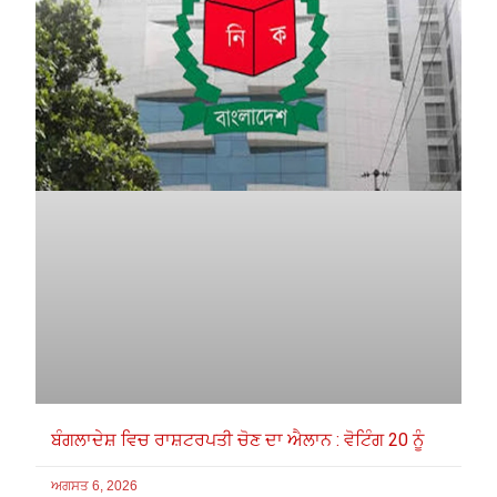
ਬੰਗਲਾਦੇਸ਼ ਵਿਚ ਰਾਸ਼ਟਰਪਤੀ ਚੋਣ ਦਾ ਐਲਾਨ : ਵੋਟਿੰਗ 20 ਨੂੰ
ਅਗਸਤ 6, 2026