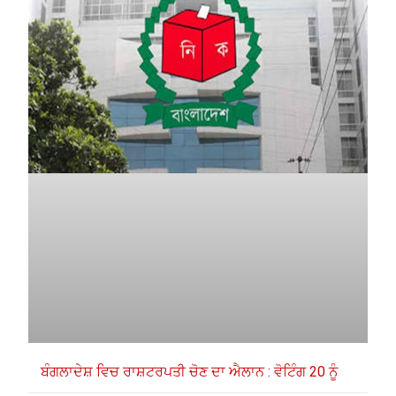
ਬੰਗਲਾਦੇਸ਼ ਵਿਚ ਰਾਸ਼ਟਰਪਤੀ ਚੋਣ ਦਾ ਐਲਾਨ : ਵੋਟਿੰਗ 20 ਨੂੰ