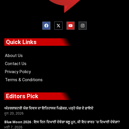
F
X
Y
I
a
-
o
n
c
t
u
s
e
w
t
t
b
i
u
a
o
t
b
g
Quick Links
o
t
e
r
k
e
a
r
m
About Us
Contact Us
Privacy Policy
Terms & Conditions
Editors Pick
ਅੰਤਰਰਾਸ਼ਟਰੀ ਯੋਗ ਦਿਵਸ ਦਾ ਇਤਿਹਾਸਕ ਪਿਛੋਕੜ, ਪੜ੍ਹੋ ਯੋਗ ਦੇ ਫ਼ਾਇਦੇ
ਜੂਨ 20, 2026
Blue Moon 2026 : ਇਸ ਦਿਨ ਦਿਖਾਈ ਦੇਵੇਗਾ ਬਲੂ ਮੂਨ, ਕੀ ਇਹ ਭਾਰਤ ‘ਚ ਦਿਖਾਈ ਦੇਵੇਗਾ?
ਮਈ 7, 2026