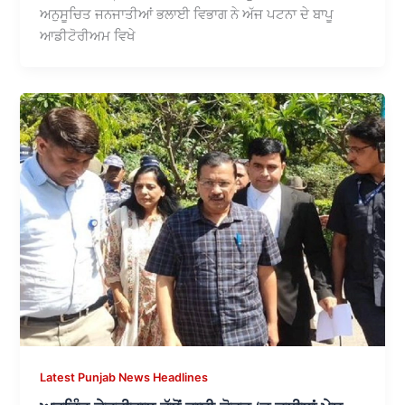
ਅਨੁਸੂਚਿਤ ਜਨਜਾਤੀਆਂ ਭਲਾਈ ਵਿਭਾਗ ਨੇ ਅੱਜ ਪਟਨਾ ਦੇ ਬਾਪੂ
ਆਡੀਟੋਰੀਅਮ ਵਿਖੇ
Latest Punjab News Headlines