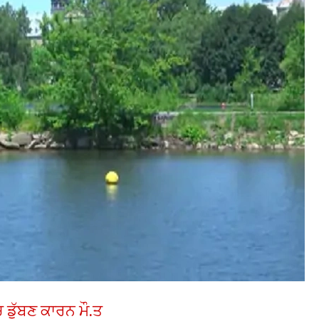
ਚ ਡੁੱਬਣ ਕਾਰਨ ਮੌ.ਤ