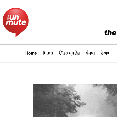
Skip
to
content
Home
ਬਿਹਾਰ
ਉੱਤਰ ਪ੍ਰਦੇਸ਼
ਪੰਜਾਬ
ਦੋਆਬਾ