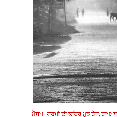
ਮੌਸਮ : ਗਰਮੀ ਦੀ ਲਹਿਰ ਮੁੜ ਤੇਜ਼, ਤਾਪਮ