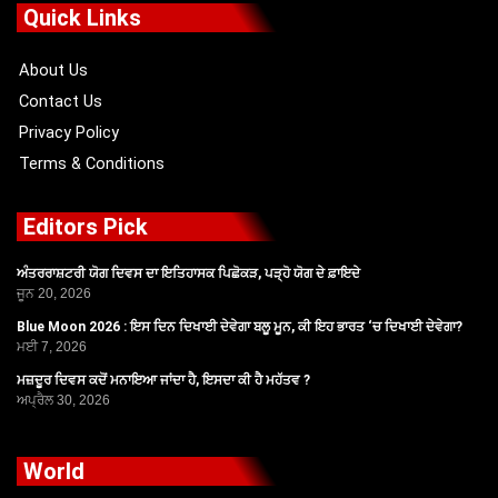
o
t
b
g
Quick Links
o
t
e
r
k
e
a
r
m
About Us
Contact Us
Privacy Policy
Terms & Conditions
Editors Pick
ਅੰਤਰਰਾਸ਼ਟਰੀ ਯੋਗ ਦਿਵਸ ਦਾ ਇਤਿਹਾਸਕ ਪਿਛੋਕੜ, ਪੜ੍ਹੋ ਯੋਗ ਦੇ ਫ਼ਾਇਦੇ
ਜੂਨ 20, 2026
Blue Moon 2026 : ਇਸ ਦਿਨ ਦਿਖਾਈ ਦੇਵੇਗਾ ਬਲੂ ਮੂਨ, ਕੀ ਇਹ ਭਾਰਤ ‘ਚ ਦਿਖਾਈ ਦੇਵੇਗਾ?
ਮਈ 7, 2026
ਮਜ਼ਦੂਰ ਦਿਵਸ ਕਦੋਂ ਮਨਾਇਆ ਜਾਂਦਾ ਹੈ, ਇਸਦਾ ਕੀ ਹੈ ਮਹੱਤਵ ?
ਅਪ੍ਰੈਲ 30, 2026
World