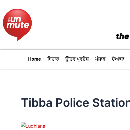
Skip
to
content
Home
ਬਿਹਾਰ
ਉੱਤਰ ਪ੍ਰਦੇਸ਼
ਪੰਜਾਬ
ਦੋਆਬਾ
Tibba Police Statio