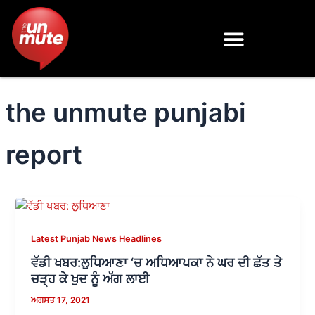
Skip
to
content
the unmute punjabi
report
Latest Punjab News Headlines
ਵੱਡੀ ਖਬਰ:ਲੁਧਿਆਣਾ ‘ਚ ਅਧਿਆਪਕਾ ਨੇ ਘਰ ਦੀ ਛੱਤ ਤੇ
ਚੜ੍ਹ ਕੇ ਖੁਦ ਨੂੰ ਅੱਗ ਲਾਈ
ਅਗਸਤ 17, 2021