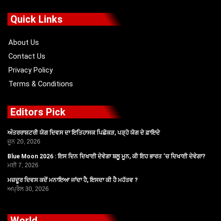
e
w
t
t
b
i
u
a
o
t
b
g
Quick Links
o
t
e
r
k
e
a
r
m
About Us
Contact Us
Privacy Policy
Terms & Conditions
Editors Pick
ਅੰਤਰਰਾਸ਼ਟਰੀ ਯੋਗ ਦਿਵਸ ਦਾ ਇਤਿਹਾਸਕ ਪਿਛੋਕੜ, ਪੜ੍ਹੋ ਯੋਗ ਦੇ ਫ਼ਾਇਦੇ
ਜੂਨ 20, 2026
Blue Moon 2026 : ਇਸ ਦਿਨ ਦਿਖਾਈ ਦੇਵੇਗਾ ਬਲੂ ਮੂਨ, ਕੀ ਇਹ ਭਾਰਤ ‘ਚ ਦਿਖਾਈ ਦੇਵੇਗਾ?
ਮਈ 7, 2026
ਮਜ਼ਦੂਰ ਦਿਵਸ ਕਦੋਂ ਮਨਾਇਆ ਜਾਂਦਾ ਹੈ, ਇਸਦਾ ਕੀ ਹੈ ਮਹੱਤਵ ?
ਅਪ੍ਰੈਲ 30, 2026
World