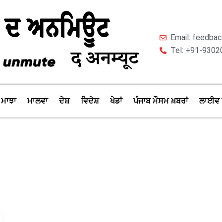
Email: feedb
Tel: +91-9302
ਮਾਝਾ
ਮਾਲਵਾ
ਦੇਸ਼
ਵਿਦੇਸ਼
ਖੇਡਾਂ
ਪੰਜਾਬ ਮੌਸਮ ਖ਼ਬਰਾਂ
ਲਾਈਵ 