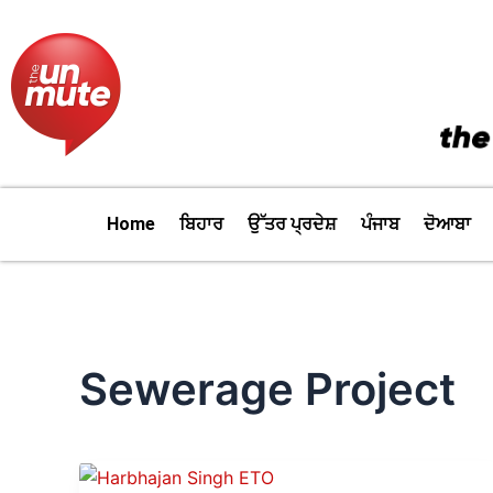
Skip
to
content
Home
ਬਿਹਾਰ
ਉੱਤਰ ਪ੍ਰਦੇਸ਼
ਪੰਜਾਬ
ਦੋਆਬਾ
Sewerage Project