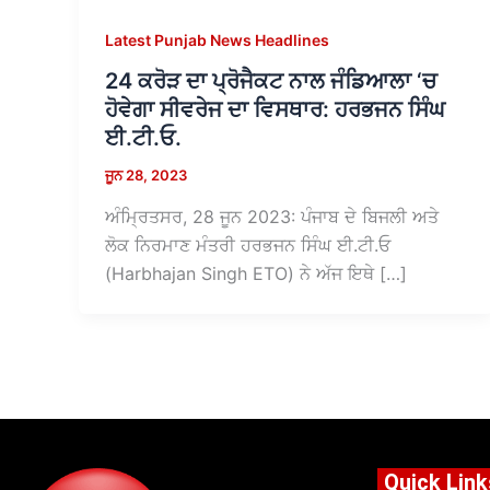
Latest Punjab News Headlines
24 ਕਰੋੜ ਦਾ ਪ੍ਰੋਜੈਕਟ ਨਾਲ ਜੰਡਿਆਲਾ ‘ਚ
ਹੋਵੇਗਾ ਸੀਵਰੇਜ ਦਾ ਵਿਸਥਾਰ: ਹਰਭਜਨ ਸਿੰਘ
ਈ.ਟੀ.ਓ.
ਜੂਨ 28, 2023
ਅੰਮ੍ਰਿਤਸਰ, 28 ਜੂਨ 2023: ਪੰਜਾਬ ਦੇ ਬਿਜਲੀ ਅਤੇ
ਲੋਕ ਨਿਰਮਾਣ ਮੰਤਰੀ ਹਰਭਜਨ ਸਿੰਘ ਈ.ਟੀ.ਓ
(Harbhajan Singh ETO) ਨੇ ਅੱਜ ਇਥੇ […]
Quick Link