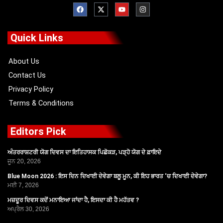
F
X
Y
I
a
-
o
n
c
t
u
s
e
w
t
t
b
i
u
a
o
t
b
g
Quick Links
o
t
e
r
k
e
a
r
m
About Us
Contact Us
Privacy Policy
Terms & Conditions
Editors Pick
ਅੰਤਰਰਾਸ਼ਟਰੀ ਯੋਗ ਦਿਵਸ ਦਾ ਇਤਿਹਾਸਕ ਪਿਛੋਕੜ, ਪੜ੍ਹੋ ਯੋਗ ਦੇ ਫ਼ਾਇਦੇ
ਜੂਨ 20, 2026
Blue Moon 2026 : ਇਸ ਦਿਨ ਦਿਖਾਈ ਦੇਵੇਗਾ ਬਲੂ ਮੂਨ, ਕੀ ਇਹ ਭਾਰਤ ‘ਚ ਦਿਖਾਈ ਦੇਵੇਗਾ?
ਮਈ 7, 2026
ਮਜ਼ਦੂਰ ਦਿਵਸ ਕਦੋਂ ਮਨਾਇਆ ਜਾਂਦਾ ਹੈ, ਇਸਦਾ ਕੀ ਹੈ ਮਹੱਤਵ ?
ਅਪ੍ਰੈਲ 30, 2026