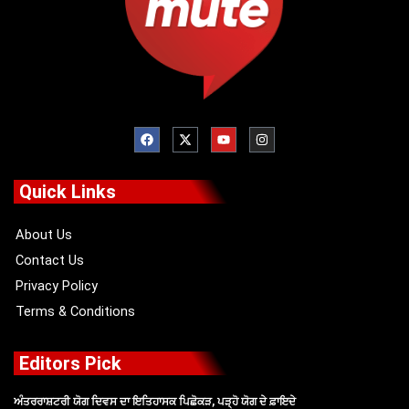
F
X
Y
I
a
-
o
n
c
t
u
s
e
w
t
t
b
i
u
a
o
t
b
g
Quick Links
o
t
e
r
k
e
a
r
m
About Us
Contact Us
Privacy Policy
Terms & Conditions
Editors Pick
ਅੰਤਰਰਾਸ਼ਟਰੀ ਯੋਗ ਦਿਵਸ ਦਾ ਇਤਿਹਾਸਕ ਪਿਛੋਕੜ, ਪੜ੍ਹੋ ਯੋਗ ਦੇ ਫ਼ਾਇਦੇ