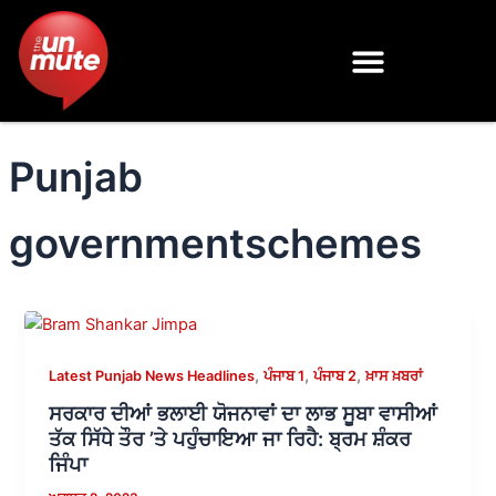
Skip
to
content
Punjab
governmentschemes
,
,
,
Latest Punjab News Headlines
ਪੰਜਾਬ 1
ਪੰਜਾਬ 2
ਖ਼ਾਸ ਖ਼ਬਰਾਂ
ਸਰਕਾਰ ਦੀਆਂ ਭਲਾਈ ਯੋਜਨਾਵਾਂ ਦਾ ਲਾਭ ਸੂਬਾ ਵਾਸੀਆਂ
ਤੱਕ ਸਿੱਧੇ ਤੌਰ ’ਤੇ ਪਹੁੰਚਾਇਆ ਜਾ ਰਿਹੈ: ਬ੍ਰਮ ਸ਼ੰਕਰ
ਜਿੰਪਾ