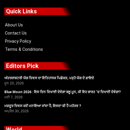
e
w
t
t
b
i
u
a
o
t
b
g
Quick Links
o
t
e
r
k
e
a
r
m
About Us
Contact Us
Privacy Policy
Terms & Conditions
Editors Pick
ਅੰਤਰਰਾਸ਼ਟਰੀ ਯੋਗ ਦਿਵਸ ਦਾ ਇਤਿਹਾਸਕ ਪਿਛੋਕੜ, ਪੜ੍ਹੋ ਯੋਗ ਦੇ ਫ਼ਾਇਦੇ
ਜੂਨ 20, 2026
Blue Moon 2026 : ਇਸ ਦਿਨ ਦਿਖਾਈ ਦੇਵੇਗਾ ਬਲੂ ਮੂਨ, ਕੀ ਇਹ ਭਾਰਤ ‘ਚ ਦਿਖਾਈ ਦੇਵੇਗਾ?
ਮਈ 7, 2026
ਮਜ਼ਦੂਰ ਦਿਵਸ ਕਦੋਂ ਮਨਾਇਆ ਜਾਂਦਾ ਹੈ, ਇਸਦਾ ਕੀ ਹੈ ਮਹੱਤਵ ?
ਅਪ੍ਰੈਲ 30, 2026
World