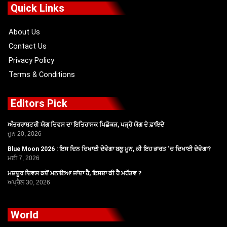
o
t
b
g
Quick Links
o
t
e
r
k
e
a
r
m
About Us
Contact Us
Privacy Policy
Terms & Conditions
Editors Pick
ਅੰਤਰਰਾਸ਼ਟਰੀ ਯੋਗ ਦਿਵਸ ਦਾ ਇਤਿਹਾਸਕ ਪਿਛੋਕੜ, ਪੜ੍ਹੋ ਯੋਗ ਦੇ ਫ਼ਾਇਦੇ
ਜੂਨ 20, 2026
Blue Moon 2026 : ਇਸ ਦਿਨ ਦਿਖਾਈ ਦੇਵੇਗਾ ਬਲੂ ਮੂਨ, ਕੀ ਇਹ ਭਾਰਤ ‘ਚ ਦਿਖਾਈ ਦੇਵੇਗਾ?
ਮਈ 7, 2026
ਮਜ਼ਦੂਰ ਦਿਵਸ ਕਦੋਂ ਮਨਾਇਆ ਜਾਂਦਾ ਹੈ, ਇਸਦਾ ਕੀ ਹੈ ਮਹੱਤਵ ?
ਅਪ੍ਰੈਲ 30, 2026
World