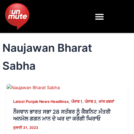
Skip
to
content
Naujawan Bharat
Sabha
,
,
,
Latest Punjab News Headlines
ਪੰਜਾਬ 1
ਪੰਜਾਬ 2
ਖ਼ਾਸ ਖ਼ਬਰਾਂ
ਨੌਜਵਾਨ ਭਾਰਤ ਸਭਾ 28 ਸਤੰਬਰ ਨੂੰ ਕੈਬਨਿਟ ਮੰਤਰੀ
ਅਨਮੋਲ ਗਗਨ ਮਾਨ ਦੇ ਘਰ ਦਾ ਕਰੇਗੀ ਘਿਰਾਓ
ਜੁਲਾਈ 31, 2023