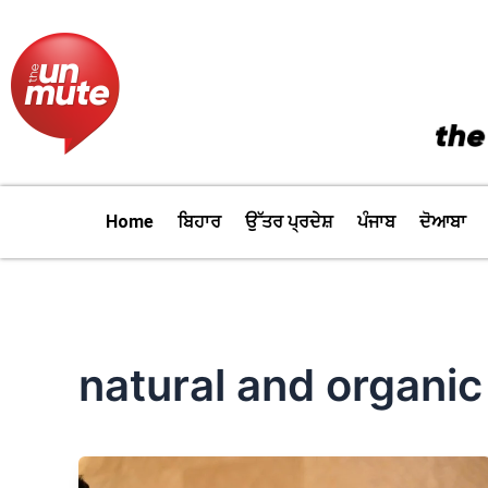
Skip
to
content
Home
ਬਿਹਾਰ
ਉੱਤਰ ਪ੍ਰਦੇਸ਼
ਪੰਜਾਬ
ਦੋਆਬਾ
natural and organic