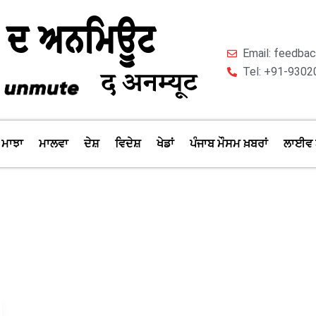
Email: feedb
Tel: +91-9302
ਮਾਝਾ
ਮਾਲਵਾ
ਦੇਸ਼
ਵਿਦੇਸ਼
ਖੇਡਾਂ
ਪੰਜਾਬ ਮੌਸਮ ਖ਼ਬਰਾਂ
ਲਾਈਵ 