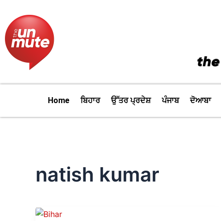
Skip
to
content
Home
ਬਿਹਾਰ
ਉੱਤਰ ਪ੍ਰਦੇਸ਼
ਪੰਜਾਬ
ਦੋਆਬਾ
natish kumar