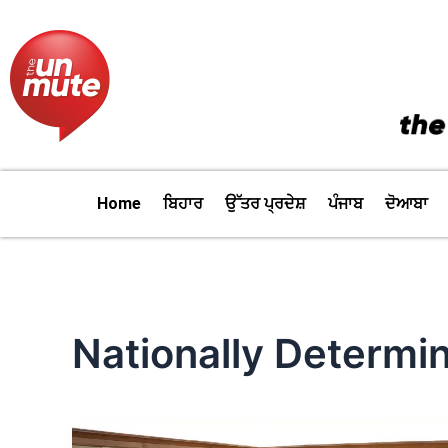
Skip
to
content
Home
ਬਿਹਾਰ
ਉੱਤਰ ਪ੍ਰਦੇਸ਼
ਪੰਜਾਬ
ਦੋਆਬਾ
Nationally Determi