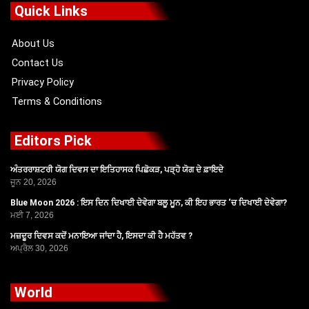
o
t
b
g
Quick Links
o
t
e
r
k
e
a
r
m
About Us
Contact Us
Privacy Policy
Terms & Conditions
Editors Pick
ਅੰਤਰਰਾਸ਼ਟਰੀ ਯੋਗ ਦਿਵਸ ਦਾ ਇਤਿਹਾਸਕ ਪਿਛੋਕੜ, ਪੜ੍ਹੋ ਯੋਗ ਦੇ ਫ਼ਾਇਦੇ
ਜੂਨ 20, 2026
Blue Moon 2026 : ਇਸ ਦਿਨ ਦਿਖਾਈ ਦੇਵੇਗਾ ਬਲੂ ਮੂਨ, ਕੀ ਇਹ ਭਾਰਤ ‘ਚ ਦਿਖਾਈ ਦੇਵੇਗਾ?
ਮਈ 7, 2026
ਮਜ਼ਦੂਰ ਦਿਵਸ ਕਦੋਂ ਮਨਾਇਆ ਜਾਂਦਾ ਹੈ, ਇਸਦਾ ਕੀ ਹੈ ਮਹੱਤਵ ?
ਅਪ੍ਰੈਲ 30, 2026
World