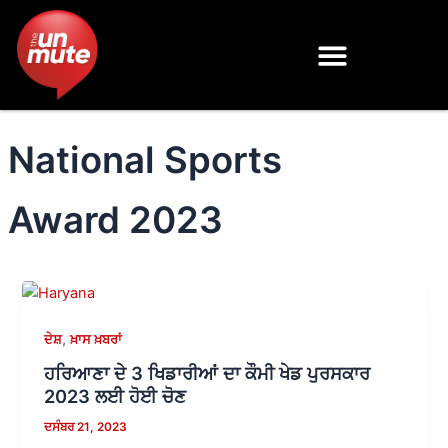
Skip
to
content
National Sports
Award 2023
,
ਦੇਸ਼
ਖ਼ਾਸ ਖ਼ਬਰਾਂ
ਹਰਿਆਣਾ ਦੇ 3 ਖਿਡਾਰੀਆਂ ਦਾ ਕੌਮੀ ਖੇਡ ਪੁਰਸਕਾਰ
2023 ਲਈ ਹੋਈ ਚੋਣ
ਦਸੰਬਰ 21, 2023