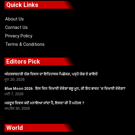
o
t
b
g
Quick Links
o
t
e
r
k
e
a
r
m
About Us
Contact Us
Privacy Policy
Terms & Conditions
Editors Pick
ਅੰਤਰਰਾਸ਼ਟਰੀ ਯੋਗ ਦਿਵਸ ਦਾ ਇਤਿਹਾਸਕ ਪਿਛੋਕੜ, ਪੜ੍ਹੋ ਯੋਗ ਦੇ ਫ਼ਾਇਦੇ
ਜੂਨ 20, 2026
Blue Moon 2026 : ਇਸ ਦਿਨ ਦਿਖਾਈ ਦੇਵੇਗਾ ਬਲੂ ਮੂਨ, ਕੀ ਇਹ ਭਾਰਤ ‘ਚ ਦਿਖਾਈ ਦੇਵੇਗਾ?
ਮਈ 7, 2026
ਮਜ਼ਦੂਰ ਦਿਵਸ ਕਦੋਂ ਮਨਾਇਆ ਜਾਂਦਾ ਹੈ, ਇਸਦਾ ਕੀ ਹੈ ਮਹੱਤਵ ?
ਅਪ੍ਰੈਲ 30, 2026
World