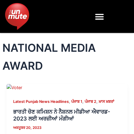
Skip
to
content
NATIONAL MEDIA
AWARD
,
,
,
Latest Punjab News Headlines
ਪੰਜਾਬ 1
ਪੰਜਾਬ 2
ਖ਼ਾਸ ਖ਼ਬਰਾਂ
ਭਾਰਤੀ ਚੋਣ ਕਮਿਸ਼ਨ ਨੇ ਨੈਸ਼ਨਲ ਮੀਡੀਆ ਐਵਾਰਡ-
2023 ਲਈ ਅਰਜ਼ੀਆਂ ਮੰਗੀਆਂ
ਅਕਤੂਬਰ 20, 2023