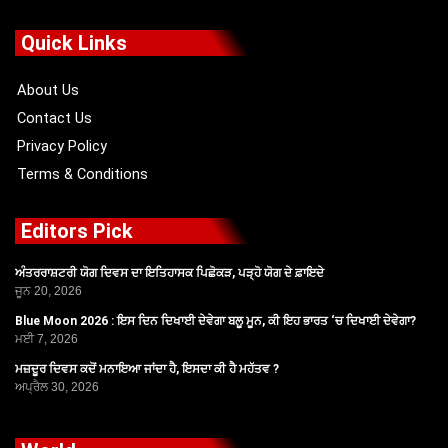
e
w
t
t
b
i
u
a
o
t
b
g
Quick Links
o
t
e
r
k
e
a
r
m
About Us
Contact Us
Privacy Policy
Terms & Conditions
Editors Pick
ਅੰਤਰਰਾਸ਼ਟਰੀ ਯੋਗ ਦਿਵਸ ਦਾ ਇਤਿਹਾਸਕ ਪਿਛੋਕੜ, ਪੜ੍ਹੋ ਯੋਗ ਦੇ ਫ਼ਾਇਦੇ
ਜੂਨ 20, 2026
Blue Moon 2026 : ਇਸ ਦਿਨ ਦਿਖਾਈ ਦੇਵੇਗਾ ਬਲੂ ਮੂਨ, ਕੀ ਇਹ ਭਾਰਤ ‘ਚ ਦਿਖਾਈ ਦੇਵੇਗਾ?
ਮਈ 7, 2026
ਮਜ਼ਦੂਰ ਦਿਵਸ ਕਦੋਂ ਮਨਾਇਆ ਜਾਂਦਾ ਹੈ, ਇਸਦਾ ਕੀ ਹੈ ਮਹੱਤਵ ?
ਅਪ੍ਰੈਲ 30, 2026