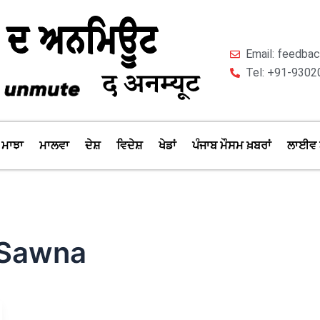
Email: feedb
Tel: +91-9302
ਮਾਝਾ
ਮਾਲਵਾ
ਦੇਸ਼
ਵਿਦੇਸ਼
ਖੇਡਾਂ
ਪੰਜਾਬ ਮੌਸਮ ਖ਼ਬਰਾਂ
ਲਾਈਵ 
 Sawna