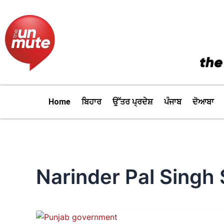
Skip
to
content
Home
ਬਿਹਾਰ
ਉੱਤਰ ਪ੍ਰਦੇਸ਼
ਪੰਜਾਬ
ਦੋਆਬਾ
Narinder Pal Singh