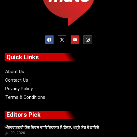
F
X
Y
I
a
-
o
n
c
t
u
s
e
w
t
t
b
i
u
a
o
t
b
g
Quick Links
o
t
e
r
k
e
a
r
m
About Us
Contact Us
Privacy Policy
Terms & Conditions
Editors Pick
ਅੰਤਰਰਾਸ਼ਟਰੀ ਯੋਗ ਦਿਵਸ ਦਾ ਇਤਿਹਾਸਕ ਪਿਛੋਕੜ, ਪੜ੍ਹੋ ਯੋਗ ਦੇ ਫ਼ਾਇਦੇ
ਜੂਨ 20, 2026