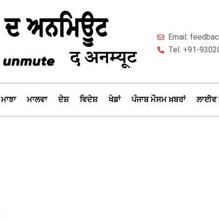
Email: feedb
Tel: +91-9302
ਮਾਝਾ
ਮਾਲਵਾ
ਦੇਸ਼
ਵਿਦੇਸ਼
ਖੇਡਾਂ
ਪੰਜਾਬ ਮੌਸਮ ਖ਼ਬਰਾਂ
ਲਾਈਵ 