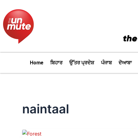
Skip
to
content
Home
ਬਿਹਾਰ
ਉੱਤਰ ਪ੍ਰਦੇਸ਼
ਪੰਜਾਬ
ਦੋਆਬਾ
naintaal