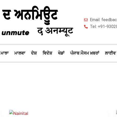
Email: feedb
Tel: +91-9302
ਮਾਝਾ
ਮਾਲਵਾ
ਦੇਸ਼
ਵਿਦੇਸ਼
ਖੇਡਾਂ
ਪੰਜਾਬ ਮੌਸਮ ਖ਼ਬਰਾਂ
ਲਾਈਵ 