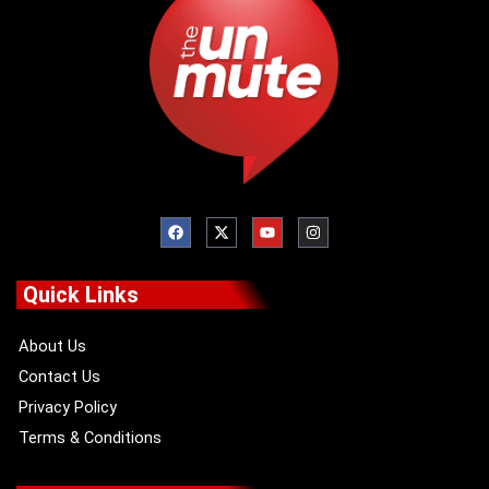
F
X
Y
I
a
-
o
n
c
t
u
s
e
w
t
t
b
i
u
a
o
t
b
g
Quick Links
o
t
e
r
k
e
a
r
m
About Us
Contact Us
Privacy Policy
Terms & Conditions