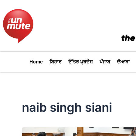
Skip
to
content
Home
ਬਿਹਾਰ
ਉੱਤਰ ਪ੍ਰਦੇਸ਼
ਪੰਜਾਬ
ਦੋਆਬਾ
naib singh siani