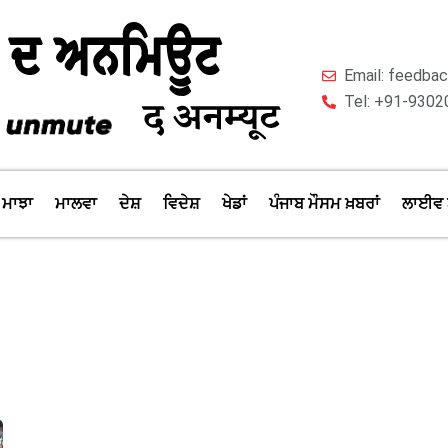
Email: feedb
Tel: +91-9302
ਮਾਝਾ
ਮਾਲਵਾ
ਦੇਸ਼
ਵਿਦੇਸ਼
ਖੇਡਾਂ
ਪੰਜਾਬ ਮੌਸਮ ਖ਼ਬਰਾਂ
ਲਾਈਵ 