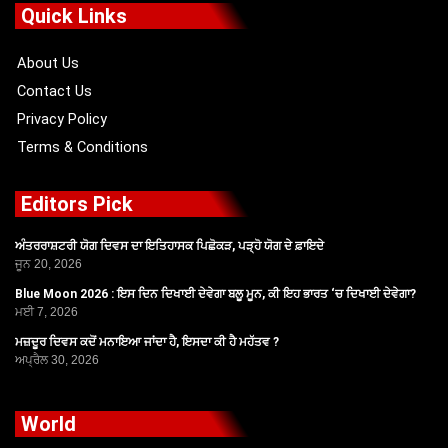
o
t
b
g
Quick Links
o
t
e
r
k
e
a
r
m
About Us
Contact Us
Privacy Policy
Terms & Conditions
Editors Pick
ਅੰਤਰਰਾਸ਼ਟਰੀ ਯੋਗ ਦਿਵਸ ਦਾ ਇਤਿਹਾਸਕ ਪਿਛੋਕੜ, ਪੜ੍ਹੋ ਯੋਗ ਦੇ ਫ਼ਾਇਦੇ
ਜੂਨ 20, 2026
Blue Moon 2026 : ਇਸ ਦਿਨ ਦਿਖਾਈ ਦੇਵੇਗਾ ਬਲੂ ਮੂਨ, ਕੀ ਇਹ ਭਾਰਤ ‘ਚ ਦਿਖਾਈ ਦੇਵੇਗਾ?
ਮਈ 7, 2026
ਮਜ਼ਦੂਰ ਦਿਵਸ ਕਦੋਂ ਮਨਾਇਆ ਜਾਂਦਾ ਹੈ, ਇਸਦਾ ਕੀ ਹੈ ਮਹੱਤਵ ?
ਅਪ੍ਰੈਲ 30, 2026
World