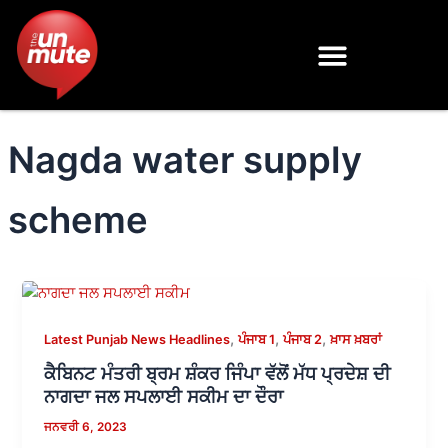
Skip
to
content
Nagda water supply
scheme
,
,
,
Latest Punjab News Headlines
ਪੰਜਾਬ 1
ਪੰਜਾਬ 2
ਖ਼ਾਸ ਖ਼ਬਰਾਂ
ਕੈਬਿਨਟ ਮੰਤਰੀ ਬ੍ਰਮ ਸ਼ੰਕਰ ਜਿੰਪਾ ਵੱਲੋਂ ਮੱਧ ਪ੍ਰਦੇਸ਼ ਦੀ
ਨਾਗਦਾ ਜਲ ਸਪਲਾਈ ਸਕੀਮ ਦਾ ਦੌਰਾ
ਜਨਵਰੀ 6, 2023