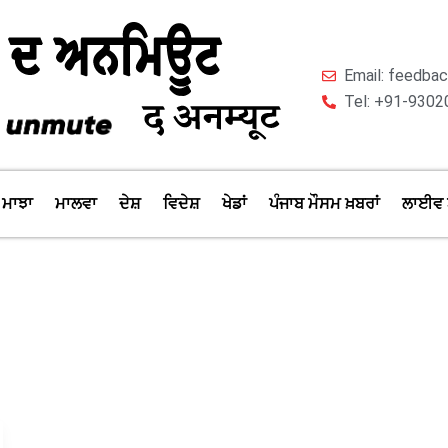
Email: feedb
Tel: +91-9302
ਮਾਝਾ
ਮਾਲਵਾ
ਦੇਸ਼
ਵਿਦੇਸ਼
ਖੇਡਾਂ
ਪੰਜਾਬ ਮੌਸਮ ਖ਼ਬਰਾਂ
ਲਾਈਵ 