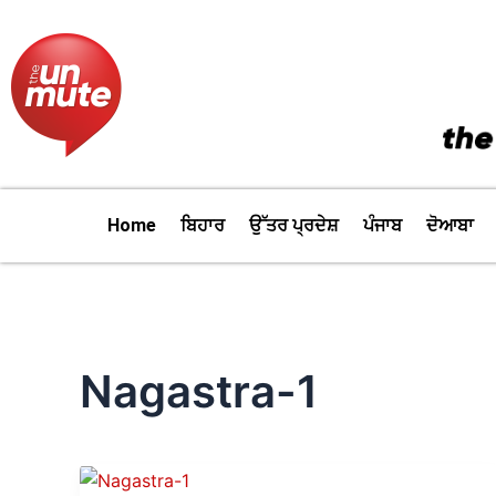
Skip
to
content
Home
ਬਿਹਾਰ
ਉੱਤਰ ਪ੍ਰਦੇਸ਼
ਪੰਜਾਬ
ਦੋਆਬਾ
Nagastra-1