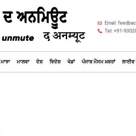
Email: feedb
Tel: +91-9302
ਮਾਝਾ
ਮਾਲਵਾ
ਦੇਸ਼
ਵਿਦੇਸ਼
ਖੇਡਾਂ
ਪੰਜਾਬ ਮੌਸਮ ਖ਼ਬਰਾਂ
ਲਾਈਵ 