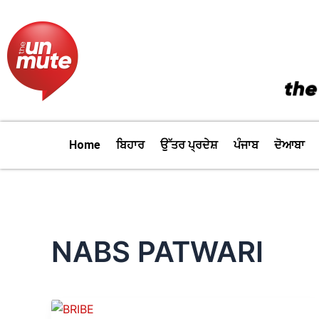
Skip
to
content
Home
ਬਿਹਾਰ
ਉੱਤਰ ਪ੍ਰਦੇਸ਼
ਪੰਜਾਬ
ਦੋਆਬਾ
NABS PATWARI