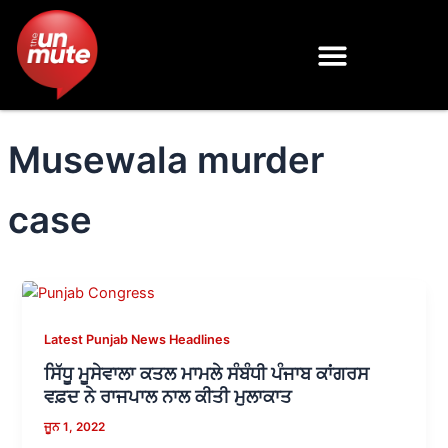
Skip
to
content
Musewala murder
case
Latest Punjab News Headlines
ਸਿੱਧੂ ਮੂਸੇਵਾਲਾ ਕਤਲ ਮਾਮਲੇ ਸੰਬੰਧੀ ਪੰਜਾਬ ਕਾਂਗਰਸ
ਵਫ਼ਦ ਨੇ ਰਾਜਪਾਲ ਨਾਲ ਕੀਤੀ ਮੁਲਾਕਾਤ
ਜੂਨ 1, 2022