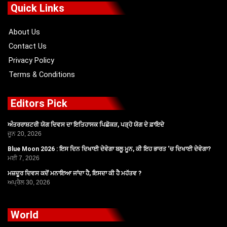
o
t
b
g
Quick Links
o
t
e
r
k
e
a
r
m
About Us
Contact Us
Privacy Policy
Terms & Conditions
Editors Pick
ਅੰਤਰਰਾਸ਼ਟਰੀ ਯੋਗ ਦਿਵਸ ਦਾ ਇਤਿਹਾਸਕ ਪਿਛੋਕੜ, ਪੜ੍ਹੋ ਯੋਗ ਦੇ ਫ਼ਾਇਦੇ
ਜੂਨ 20, 2026
Blue Moon 2026 : ਇਸ ਦਿਨ ਦਿਖਾਈ ਦੇਵੇਗਾ ਬਲੂ ਮੂਨ, ਕੀ ਇਹ ਭਾਰਤ ‘ਚ ਦਿਖਾਈ ਦੇਵੇਗਾ?
ਮਈ 7, 2026
ਮਜ਼ਦੂਰ ਦਿਵਸ ਕਦੋਂ ਮਨਾਇਆ ਜਾਂਦਾ ਹੈ, ਇਸਦਾ ਕੀ ਹੈ ਮਹੱਤਵ ?
ਅਪ੍ਰੈਲ 30, 2026
World