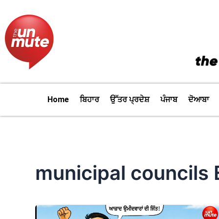
Skip
to
content
Home
ਬਿਹਾਰ
ਉੱਤਰ ਪ੍ਰਦੇਸ਼
ਪੰਜਾਬ
ਦੋਆਬਾ
municipal councils 