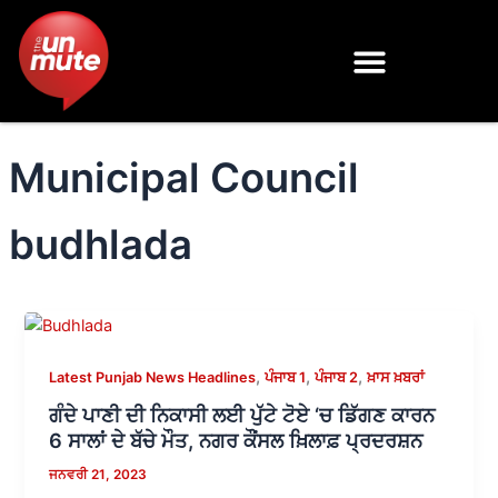
Skip
to
content
Municipal Council
budhlada
,
,
,
Latest Punjab News Headlines
ਪੰਜਾਬ 1
ਪੰਜਾਬ 2
ਖ਼ਾਸ ਖ਼ਬਰਾਂ
ਗੰਦੇ ਪਾਣੀ ਦੀ ਨਿਕਾਸੀ ਲਈ ਪੁੱਟੇ ਟੋਏ ‘ਚ ਡਿੱਗਣ ਕਾਰਨ
6 ਸਾਲਾਂ ਦੇ ਬੱਚੇ ਮੌਤ, ਨਗਰ ਕੌਂਸਲ ਖ਼ਿਲਾਫ਼ ਪ੍ਰਦਰਸ਼ਨ
ਜਨਵਰੀ 21, 2023