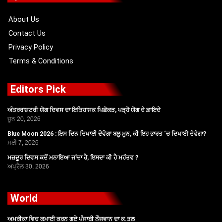
o
t
e
r
k
e
a
r
m
About Us
Contact Us
Privacy Policy
Terms & Conditions
Editors Pick
ਅੰਤਰਰਾਸ਼ਟਰੀ ਯੋਗ ਦਿਵਸ ਦਾ ਇਤਿਹਾਸਕ ਪਿਛੋਕੜ, ਪੜ੍ਹੋ ਯੋਗ ਦੇ ਫ਼ਾਇਦੇ
ਜੂਨ 20, 2026
Blue Moon 2026 : ਇਸ ਦਿਨ ਦਿਖਾਈ ਦੇਵੇਗਾ ਬਲੂ ਮੂਨ, ਕੀ ਇਹ ਭਾਰਤ ‘ਚ ਦਿਖਾਈ ਦੇਵੇਗਾ?
ਮਈ 7, 2026
ਮਜ਼ਦੂਰ ਦਿਵਸ ਕਦੋਂ ਮਨਾਇਆ ਜਾਂਦਾ ਹੈ, ਇਸਦਾ ਕੀ ਹੈ ਮਹੱਤਵ ?
ਅਪ੍ਰੈਲ 30, 2026
World
ਅਮਰੀਕਾ ਵਿਚ ਕਮਾਈ ਕਰਨ ਗਏ ਪੰਜਾਬੀ ਨੌਜਵਾਨ ਦਾ ਕ.ਤਲ