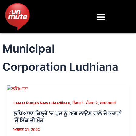
Skip
to
content
Municipal
Corporation Ludhiana
,
,
,
Latest Punjab News Headlines
ਪੰਜਾਬ 1
ਪੰਜਾਬ 2
ਖ਼ਾਸ ਖ਼ਬਰਾਂ
ਲੁਧਿਆਣਾ ਜ਼ਿਲ੍ਹੇ ‘ਚ ਖ਼ੁਦ ਨੂੰ ਅੱਗ ਲਾਉਣ ਵਾਲੇ ਦੋ ਭਰਾਵਾਂ
‘ਚੋਂ ਇੱਕ ਦੀ ਮੌਤ
ਅਗਸਤ 31, 2023