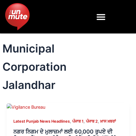
Skip
to
content
Municipal
Corporation
Jalandhar
,
,
,
Latest Punjab News Headlines
ਪੰਜਾਬ 1
ਪੰਜਾਬ 2
ਖ਼ਾਸ ਖ਼ਬਰਾਂ
ਨਗਰ ਨਿਗਮ ਦੇ ਮੁਲਾਜ਼ਮਾਂ ਲਈ 60,000 ਰੁਪਏ ਦੀ