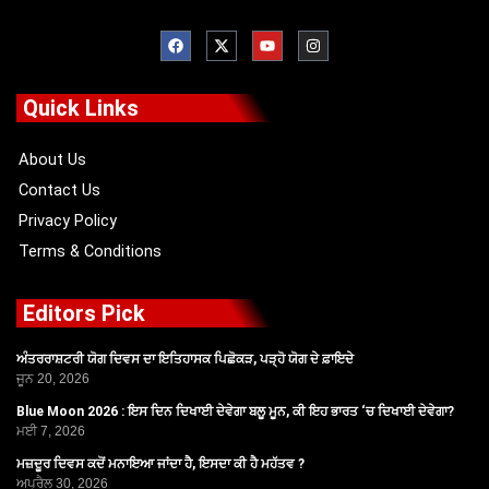
F
X
Y
I
a
-
o
n
c
t
u
s
e
w
t
t
b
i
u
a
o
t
b
g
Quick Links
o
t
e
r
k
e
a
r
m
About Us
Contact Us
Privacy Policy
Terms & Conditions
Editors Pick
ਅੰਤਰਰਾਸ਼ਟਰੀ ਯੋਗ ਦਿਵਸ ਦਾ ਇਤਿਹਾਸਕ ਪਿਛੋਕੜ, ਪੜ੍ਹੋ ਯੋਗ ਦੇ ਫ਼ਾਇਦੇ
ਜੂਨ 20, 2026
Blue Moon 2026 : ਇਸ ਦਿਨ ਦਿਖਾਈ ਦੇਵੇਗਾ ਬਲੂ ਮੂਨ, ਕੀ ਇਹ ਭਾਰਤ ‘ਚ ਦਿਖਾਈ ਦੇਵੇਗਾ?
ਮਈ 7, 2026
ਮਜ਼ਦੂਰ ਦਿਵਸ ਕਦੋਂ ਮਨਾਇਆ ਜਾਂਦਾ ਹੈ, ਇਸਦਾ ਕੀ ਹੈ ਮਹੱਤਵ ?
ਅਪ੍ਰੈਲ 30, 2026