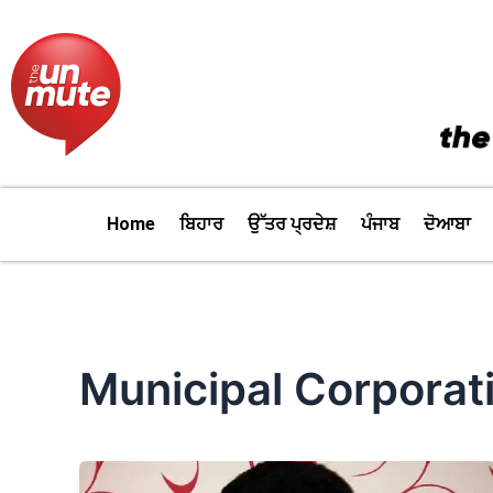
Skip
to
content
Home
ਬਿਹਾਰ
ਉੱਤਰ ਪ੍ਰਦੇਸ਼
ਪੰਜਾਬ
ਦੋਆਬਾ
Municipal Corporat