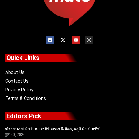
F
X
Y
I
a
-
o
n
c
t
u
s
e
w
t
t
b
i
u
a
o
t
b
g
Quick Links
o
t
e
r
k
e
a
r
m
About Us
Contact Us
Privacy Policy
Terms & Conditions
Editors Pick
ਅੰਤਰਰਾਸ਼ਟਰੀ ਯੋਗ ਦਿਵਸ ਦਾ ਇਤਿਹਾਸਕ ਪਿਛੋਕੜ, ਪੜ੍ਹੋ ਯੋਗ ਦੇ ਫ਼ਾਇਦੇ
ਜੂਨ 20, 2026