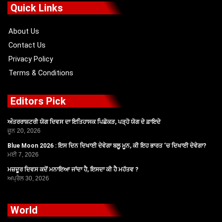
o
t
b
g
Quick Links
o
t
e
r
k
e
a
r
m
About Us
Contact Us
Privacy Policy
Terms & Conditions
Editors Pick
ਅੰਤਰਰਾਸ਼ਟਰੀ ਯੋਗ ਦਿਵਸ ਦਾ ਇਤਿਹਾਸਕ ਪਿਛੋਕੜ, ਪੜ੍ਹੋ ਯੋਗ ਦੇ ਫ਼ਾਇਦੇ
ਜੂਨ 20, 2026
Blue Moon 2026 : ਇਸ ਦਿਨ ਦਿਖਾਈ ਦੇਵੇਗਾ ਬਲੂ ਮੂਨ, ਕੀ ਇਹ ਭਾਰਤ ‘ਚ ਦਿਖਾਈ ਦੇਵੇਗਾ?
ਮਈ 7, 2026
ਮਜ਼ਦੂਰ ਦਿਵਸ ਕਦੋਂ ਮਨਾਇਆ ਜਾਂਦਾ ਹੈ, ਇਸਦਾ ਕੀ ਹੈ ਮਹੱਤਵ ?
ਅਪ੍ਰੈਲ 30, 2026
World