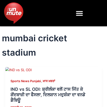
Skip
to
content
mumbai cricket
stadium
,
Sports News Punjabi
ਖ਼ਾਸ ਖ਼ਬਰਾਂ
IND vs SL ODI: ਸ਼੍ਰੀਲੰਕਾ ਵਲੋਂ ਟਾਸ ਜਿੱਤ ਕੇ
ਗੇਂਦਬਾਜ਼ੀ ਦਾ ਫੈਸਲਾ, ਦਿਲਸ਼ਾਨ ਮਦੁਸ਼ੰਕਾ ਦਾ ਵਨਡੇ
ਡੈਬਿਊ