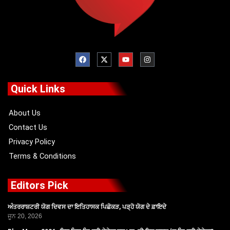
F
X
Y
I
a
-
o
n
c
t
u
s
e
w
t
t
b
i
u
a
o
t
b
g
Quick Links
o
t
e
r
k
e
a
r
m
About Us
Contact Us
Privacy Policy
Terms & Conditions
Editors Pick
ਅੰਤਰਰਾਸ਼ਟਰੀ ਯੋਗ ਦਿਵਸ ਦਾ ਇਤਿਹਾਸਕ ਪਿਛੋਕੜ, ਪੜ੍ਹੋ ਯੋਗ ਦੇ ਫ਼ਾਇਦੇ
ਜੂਨ 20, 2026