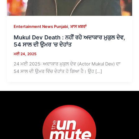
,
Entertainment News Punjabi
ਖ਼ਾਸ ਖ਼ਬਰਾਂ
Mukul Dev Death : ਨਹੀਂ ਰਹੇ ਅਦਾਕਾਰ ਮੁਕੁਲ ਦੇਵ,
54 ਸਾਲ ਦੀ ਉਮਰ ‘ਚ ਦੇਹਾਂਤ
ਮਈ 24, 2025
24 ਮਈ 2025: ਅਦਾਕਾਰ ਮੁਕੁਲ ਦੇਵ (Actor Mukul Dev) ਦਾ
54 ਸਾਲ ਦੀ ਉਮਰ ਵਿੱਚ ਦੇਹਾਂਤ ਹੋ ਗਿਆ ਹੈ। ਉਹ […]