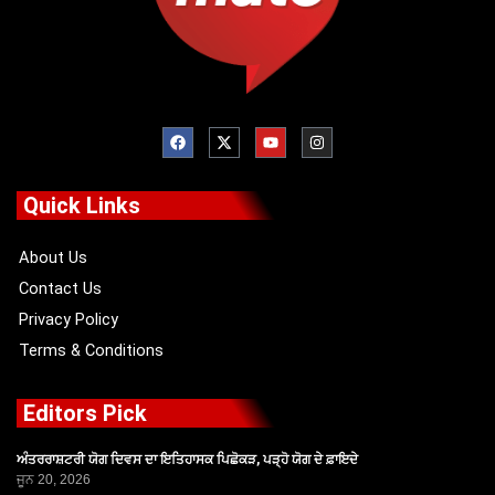
F
X
Y
I
a
-
o
n
c
t
u
s
e
w
t
t
b
i
u
a
o
t
b
g
Quick Links
o
t
e
r
k
e
a
r
m
About Us
Contact Us
Privacy Policy
Terms & Conditions
Editors Pick
ਅੰਤਰਰਾਸ਼ਟਰੀ ਯੋਗ ਦਿਵਸ ਦਾ ਇਤਿਹਾਸਕ ਪਿਛੋਕੜ, ਪੜ੍ਹੋ ਯੋਗ ਦੇ ਫ਼ਾਇਦੇ
ਜੂਨ 20, 2026