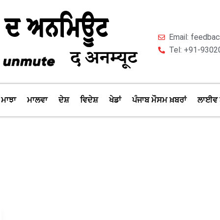
Email: feedb
Tel: +91-9302
ਮਾਝਾ
ਮਾਲਵਾ
ਦੇਸ਼
ਵਿਦੇਸ਼
ਖੇਡਾਂ
ਪੰਜਾਬ ਮੌਸਮ ਖ਼ਬਰਾਂ
ਲਾਈਵ 