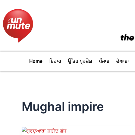
Skip
to
content
Home
ਬਿਹਾਰ
ਉੱਤਰ ਪ੍ਰਦੇਸ਼
ਪੰਜਾਬ
ਦੋਆਬਾ
Mughal impire