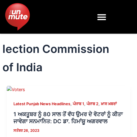
Skip
to
content
lection Commission
of India
,
,
,
Latest Punjab News Headlines
ਪੰਜਾਬ 1
ਪੰਜਾਬ 2
ਖ਼ਾਸ ਖ਼ਬਰਾਂ
1 ਅਕਤੂਬਰ ਨੂੰ 80 ਸਾਲ ਤੋਂ ਵੱਧ ਉਮਰ ਦੇ ਵੋਟਰਾਂ ਨੂੰ ਕੀਤਾ
ਜਾਵੇਗਾ ਸਨਮਾਨਿਤ: DC ਡਾ. ਹਿਮਾਂਸ਼ੂ ਅਗਰਵਾਲ
ਸਤੰਬਰ 26, 2023