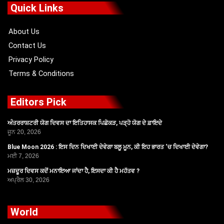
o
t
b
g
Quick Links
o
t
e
r
k
e
a
r
m
About Us
Contact Us
Privacy Policy
Terms & Conditions
Editors Pick
ਅੰਤਰਰਾਸ਼ਟਰੀ ਯੋਗ ਦਿਵਸ ਦਾ ਇਤਿਹਾਸਕ ਪਿਛੋਕੜ, ਪੜ੍ਹੋ ਯੋਗ ਦੇ ਫ਼ਾਇਦੇ
ਜੂਨ 20, 2026
Blue Moon 2026 : ਇਸ ਦਿਨ ਦਿਖਾਈ ਦੇਵੇਗਾ ਬਲੂ ਮੂਨ, ਕੀ ਇਹ ਭਾਰਤ ‘ਚ ਦਿਖਾਈ ਦੇਵੇਗਾ?
ਮਈ 7, 2026
ਮਜ਼ਦੂਰ ਦਿਵਸ ਕਦੋਂ ਮਨਾਇਆ ਜਾਂਦਾ ਹੈ, ਇਸਦਾ ਕੀ ਹੈ ਮਹੱਤਵ ?
ਅਪ੍ਰੈਲ 30, 2026
World