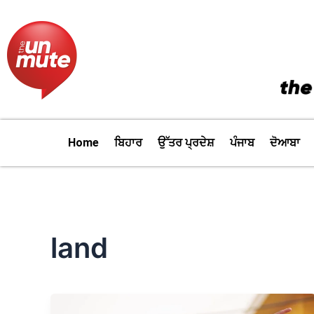
Skip
to
content
Home
ਬਿਹਾਰ
ਉੱਤਰ ਪ੍ਰਦੇਸ਼
ਪੰਜਾਬ
ਦੋਆਬਾ
land