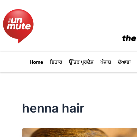
Skip
to
content
Home
ਬਿਹਾਰ
ਉੱਤਰ ਪ੍ਰਦੇਸ਼
ਪੰਜਾਬ
ਦੋਆਬਾ
henna hair