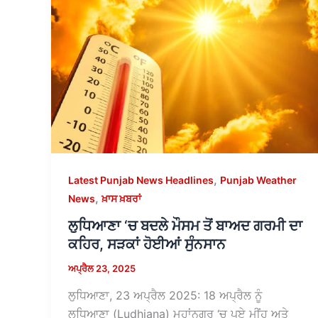
,
Latest Punjab News Headlines
Punjab Weather
,
News
ਖ਼ਾਸ ਖ਼ਬਰਾਂ
ਲੁਧਿਆਣਾ ‘ਚ ਬਦਲੇ ਮੌਸਮ ਤੋਂ ਬਾਅਦ ਗਰਮੀ ਦਾ
ਕਹਿਰ, ਸੜਕਾਂ ਹੋਈਆਂ ਸੁੰਨਸਾਨ
ਅਪ੍ਰੈਲ 23, 2025
ਲੁਧਿਆਣਾ, 23 ਅਪ੍ਰੈਲ 2025: 18 ਅਪ੍ਰੈਲ ਨੂੰ
ਲੁਧਿਆਣਾ (Ludhiana) ਮਹਾਂਨਗਰ ‘ਚ ਪਏ ਮੀਂਹ ਅਤੇ