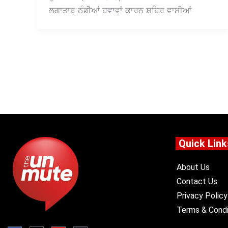
ਲਗਾਤਾਰ ਠੰਡੀਆਂ ਹਵਾਵਾਂ ਕਾਰਨ ਸ਼ਹਿਰ ਵਾਸੀਆਂ
Quick Link
About Us
Contact Us
Privacy Policy
Terms & Condi
F
X
Y
I