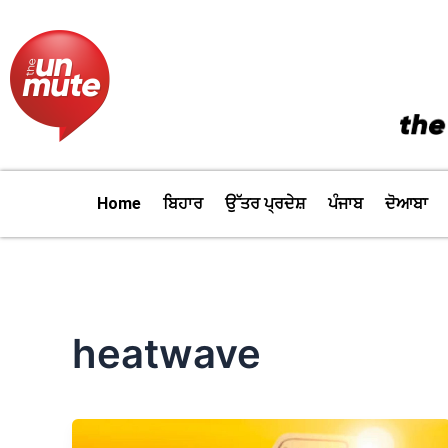
Skip
to
content
Home
ਬਿਹਾਰ
ਉੱਤਰ ਪ੍ਰਦੇਸ਼
ਪੰਜਾਬ
ਦੋਆਬਾ
heatwave