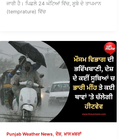
ਜਾਰੀ ਹੈ। ਪਿਛਲੇ 24 ਘੰਟਿਆਂ ਵਿੱਚ, ਸੂਬੇ ਦੇ ਤਾਪਮਾਨ
(temprature) ਵਿੱਚ
,
,
Punjab Weather News
ਦੇਸ਼
ਖ਼ਾਸ ਖ਼ਬਰਾਂ