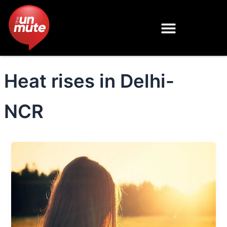
Skip
to
content
Heat rises in Delhi-
NCR