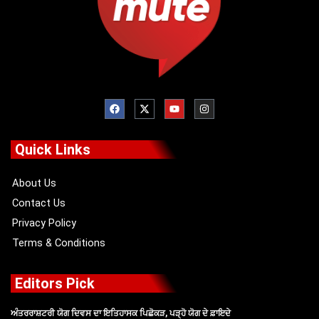
F
X
Y
I
a
-
o
n
c
t
u
s
e
w
t
t
b
i
u
a
o
t
b
g
Quick Links
o
t
e
r
k
e
a
r
m
About Us
Contact Us
Privacy Policy
Terms & Conditions
Editors Pick
ਅੰਤਰਰਾਸ਼ਟਰੀ ਯੋਗ ਦਿਵਸ ਦਾ ਇਤਿਹਾਸਕ ਪਿਛੋਕੜ, ਪੜ੍ਹੋ ਯੋਗ ਦੇ ਫ਼ਾਇਦੇ